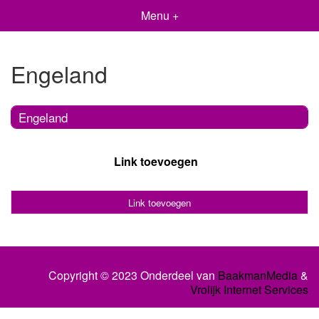
Menu +
Engeland
Engeland
Link toevoegen
Link toevoegen
Copyright © 2023 Onderdeel van
BaakmanMedia
&
Vrolijk Internet Services